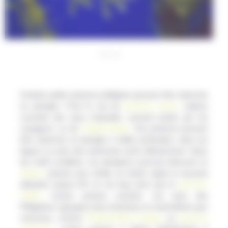
©Kjersti
Certains petits poissons philippins peuvent être observés
en plongée. C’est le cas du
poisson clown
, espèce
courante des eaux tropicales, souvent prisée par les
voyageurs, ou de
l’hippocampe
. Ces poissons peuvent
être observés en plongée à faible profondeur, dans les
lagons ou près des anémones qu’ils affectionnent. Dans
les récifs coralliens, les plongeurs pourront découvrir le
platax
, poisson peu timide au faciès aplati et pouvant
atteindre jusqu’à 60 cm de long ainsi que le
poisson
coffre
, curieux poisson cuirassé. Les eaux des
Philippines regorgent ainsi d’animaux et mammifères peu
communs, comme
l’Hoplosthète orange
, ou
poisson