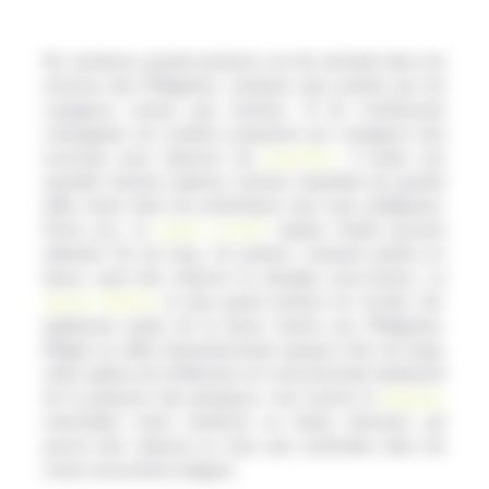
De nombreux grands poissons ont élu domicile dans les
environs des Philippines, certaines plus prisées par les
voyageurs curieux que d’autres. Si de nombreuses
compagnies de croisière proposent aux voyageurs des
excursion pour observer les
dauphins
, il existe une
quantité d’autres espèces marines tropicales de grande
taille vivant dans les profondeurs des eaux philippines.
Parmi eux, le
requin renard
, espèce timide pouvant
atteindre 5m de long. Ce poisson, évoluant parfois en
bancs, peut être observé en plongée sous-marine. Le
requin baleine
, le plus grand poisson du monde, fait
également partie de la faune marine aux Philippines.
Malgré sa taille impressionnante (jusqu’à 14m de long),
cette espèce est inoffensive et il s’accommode facilement
de la présence des plongeurs, tout comme le
dugong,
mammifère marin herbivore au faciès étonnant, qui
pourra être observé en eaux peu profondes dans les
zones recouvertes d’algues.