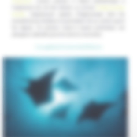
empereur
, curieux poisson à l’allure préhistorique à
l’espérance de vie très élevée, ou encore
l’hippocampe
feuille
, majestueuse espèce d’hippocampe dont les
protubérances feuillues lui permettent de se cacher parmi
les algues. Ce poisson vivant à basse profondeur, les
plongeurs attentifs pourront ainsi le rencontrer.
Les gabarits intermédiaires