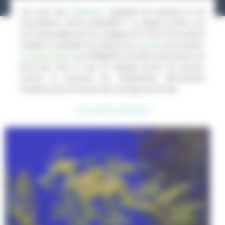
Les eaux des
Philippines
regorgent de poissons et de
mammifères marins particuliers. La plupart d’entre eux
sont observables par les voyageurs au cours d’excursions
navales ou pendant une séance de
plongée
sous-marine.
La faune marine
aux Philippines est ainsi aussi dense sur
terre que sous la mer et regorge encore de secrets,
comme le prouvent les nombreuses découvertes
d’espèces qui ont encore lieu au large de ces îles.
Les petits poissons