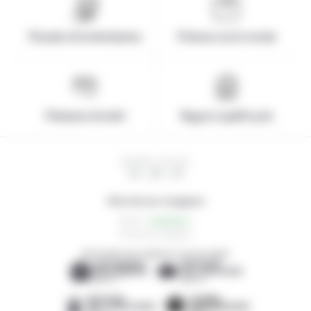
Pionnier de la destination
Présence sur le terrain
Paiement sécurisé
Rapport qualité-prix
HEURE LOCALE
15 : 29 : 34
Note de nos voyageurs
4,3/5
61 avis de voyageurs
DÉCOUVREZ NOS AGENCES LOCALES AMIES