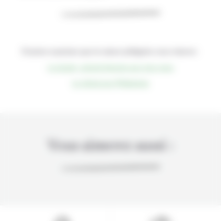
D’autres surprises que la nature philippine vous réserve :
Le tarsier, animal étrange aux gros yeux
Le climat aux Philippines
Vous aimerez aussi :