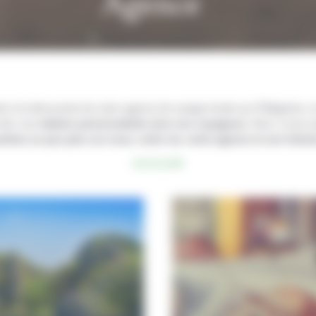
Agence
ée à la découverte de notre agence de voyage locale aux Philippines,
créer une
relation personnalisée avec nos voyageurs
. Ainsi, il nous
chiez un peu plus sur nous, notre vie, notre agence et son histoi
Lire la suite