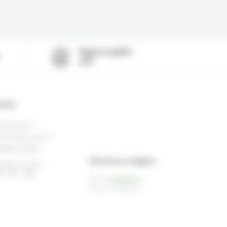
Rapport qualité-
prix
ntact
rivez-nous !
s bureaux sont à
nille et Cebu
Note de nos voyageurs
EURE LOCALE
 : 47 : 35
4,3/5
61 avis de voyageurs