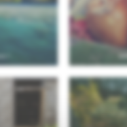
US ?
EX