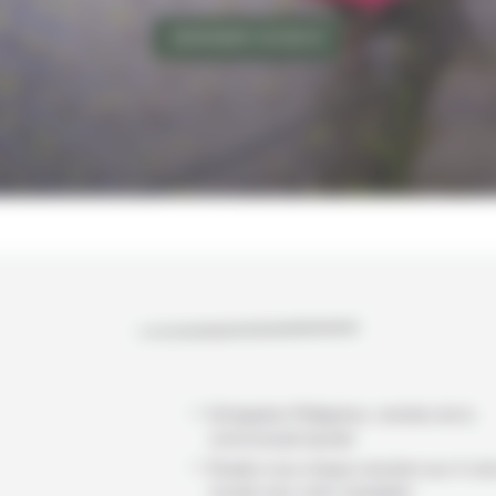
DEMANDER UN DEVIS
Echappées Philippines, membre de la
communauté bynativ
Évadez-vous chaque semaine aux 4 coi
monde avec notre newsletter