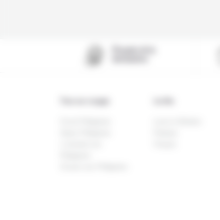
Pionnier de la
destination
Tous nos voyages
Les îles
Circuit Philippines
Luzon & Mindoro
Séjour Philippines
Palawan
1 semaine aux
Visayas
Philippines
10 jours aux Philippines