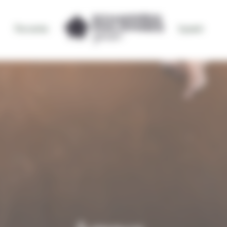
Par envies
bynativ