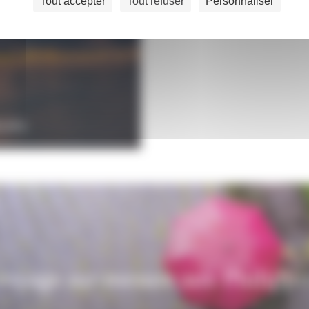
Tout accepter
Tout refuser
Personnaliser
EURS
oyage sur-mesure aux Philippi