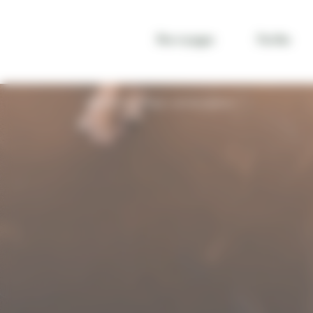
Panneau de gestion des cookies
Nos voyages
Par îles
VOYAGE PHILIPPINES
NOTRE AGENCE