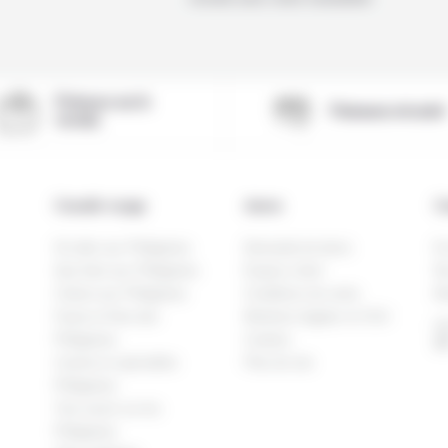
Présence sur le
Paiement sécurisé
terrain
Conseils voyage
Autres
Co
Où aller aux Philippines
Demande de devis
Ec
Que faire aux Philippines
Espace client
No
Culture aux Philippines
Conditions de vente
Ma
Faune et flore des
Mentions légales et CGU
H
Philippines
Cookies
20
Cuisine et spécialités
Plan de site
Philippines
Tout savoir sur les
Philippines