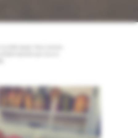
 et sa belle équipe. Nous sommes
 semblait important que vous en
re.