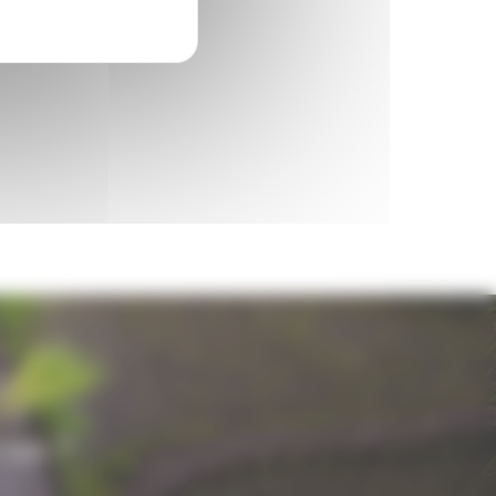
nes ?