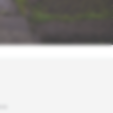
ns du