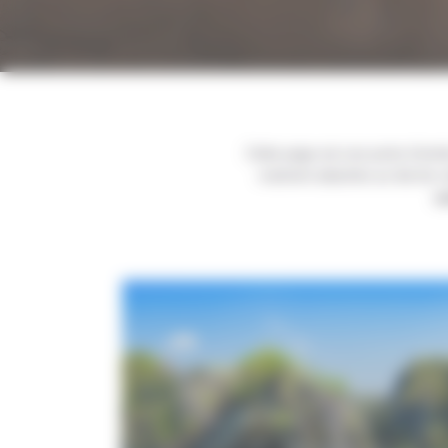
Cette page est une porte d’entr
vraiment attachés au fait de 
sa